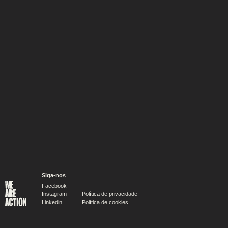
PUBLICIDADE
Newer
Older
Siga-nos
PUBLICIDADE
Facebook
Instagram
Política de privacidade
Linkedin
Política de cookies