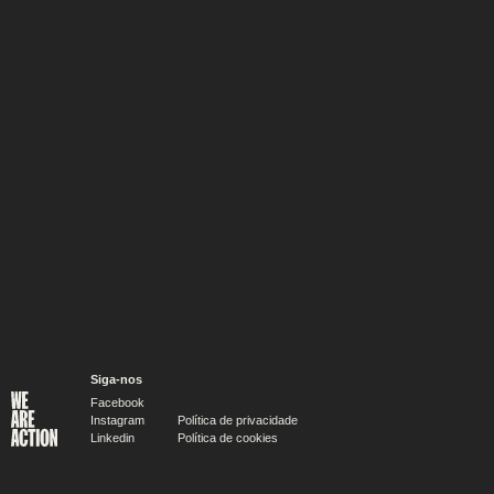
PUBLICIDADE
Newer
Older
Siga-nos
PUBLICIDADE
Facebook
Instagram
Política de privacidade
Linkedin
Política de cookies